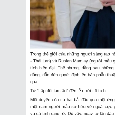
Trong thế giới của những người sáng tạo n
- Thái Lan) và Ruslan Mamlay (người mẫu 
tích hiện đại. Thế nhưng, đằng sau những
dẳng, dẫn đến quyết định lên bàn phẫu th
qua.
Từ "cặp đôi làm ăn" đến lễ cưới cổ tích
Mối duyên của cả hai bắt đầu qua một ứng 
một nam người mẫu sở hữu vẻ ngoài cực ph
và cá tính rạng rỡ. Dù vậy, ngay từ lần đầu