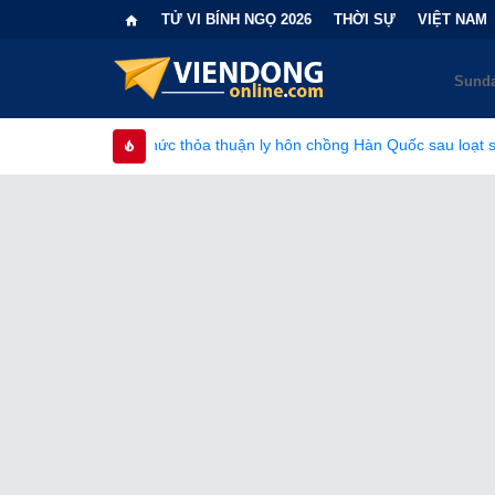
TỬ VI BÍNH NGỌ 2026
THỜI SỰ
VIỆT NAM
 thỏa thuận ly hôn chồng Hàn Quốc sau loạt sóng gió gia đình
•