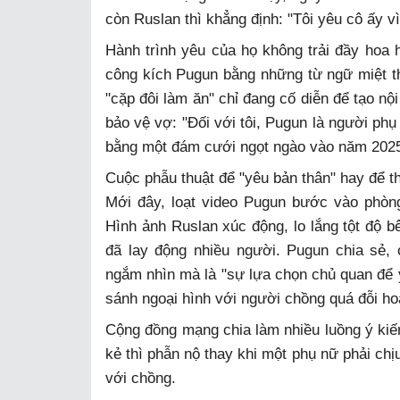
còn Ruslan thì khẳng định: "Tôi yêu cô ấy v
Hành trình yêu của họ không trải đầy hoa 
công kích Pugun bằng những từ ngữ miệt th
"cặp đôi làm ăn" chỉ đang cố diễn để tạo nộ
bảo vệ vợ: "Đối với tôi, Pugun là người phụ
bằng một đám cưới ngọt ngào vào năm 202
Cuộc phẫu thuật để "yêu bản thân" hay để th
Mới đây, loạt video Pugun bước vào phòng
Hình ảnh Ruslan xúc động, lo lắng tột độ 
đã lay động nhiều người. Pugun chia sẻ,
ngắm nhìn mà là "sự lựa chọn chủ quan để yê
sánh ngoại hình với người chồng quá đỗi ho
Cộng đồng mạng chia làm nhiều luồng ý kiến.
kẻ thì phẫn nộ thay khi một phụ nữ phải ch
với chồng.