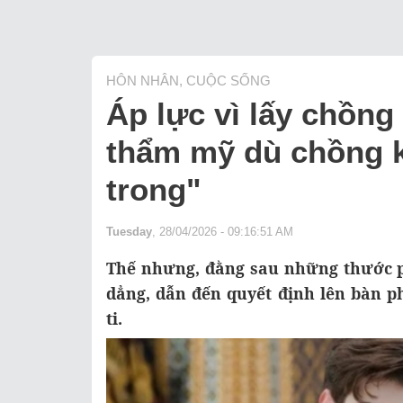
HÔN NHÂN, CUỘC SỐNG
Áp lực vì lấy chồng
thẩm mỹ dù chồng k
trong"
Tuesday
, 28/04/2026 - 09:16:51 AM
Thế nhưng, đằng sau những thước p
dẳng, dẫn đến quyết định lên bàn 
ti.