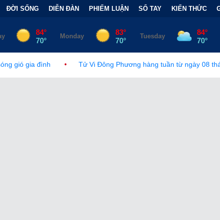
ĐỜI SỐNG
DIỄN ĐÀN
PHIẾM LUẬN
SỔ TAY
KIẾN THỨC
Tử Vi Đông Phương hàng tuần từ ngày 08 tháng 08, 2026 đến 14 thá