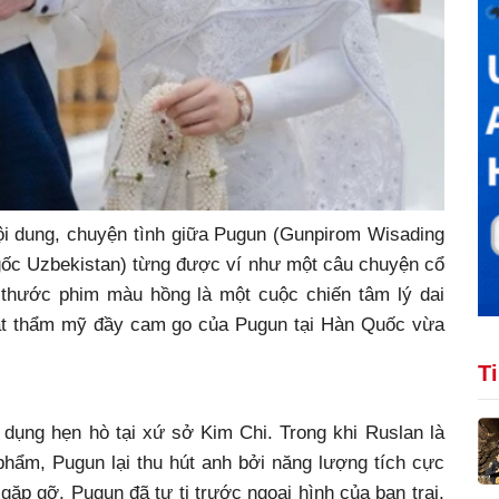
ội dung, chuyện tình giữa Pugun (Gunpirom Wisading
gốc Uzbekistan) từng được ví như một câu chuyện cổ
 thước phim màu hồng là một cuộc chiến tâm lý dai
uật thẩm mỹ đầy cam go của Pugun tại Hàn Quốc vừa
T
dụng hẹn hò tại xứ sở Kim Chi. Trong khi Ruslan là
ẩm, Pugun lại thu hút anh bởi năng lượng tích cực
 gặp gỡ, Pugun đã tự ti trước ngoại hình của bạn trai,