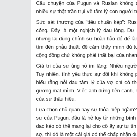
Câu chuyện của Pugun và Ruslan không c
nhiều sự thật trần trụi về tâm lý con người t
Sức sát thương của "tiêu chuẩn kép": Rusla
công. Đây là một nghịch lý đau lòng. Dư
nhưng lại dùng chính sự hoàn hảo đó để là
tìm đến phẫu thuật để cảm thấy mình đủ tư
cộng đồng chứ không phải thất bại của nhan
Giá trị của sự ủng hộ im lặng: Nhiều ngườ
Tuy nhiên, tình yêu thực sự đôi khi không p
hiểu rằng nỗi đau tâm lý của vợ chỉ có t
gương mặt mình. Việc anh đứng bên cạnh, ru
của sự thấu hiểu.
Lựa chọn chủ quan hay sự thỏa hiệp ngầm? 
sự của Pugun, đâu là hệ lụy từ những bình
dao kéo có thể mang lại cho cô ấy sự tự t
sợ, thì đó là một cái giá có thể chấp nhận đ