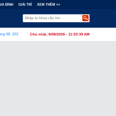
GIA ĐÌNH
GIẢI TRÍ
XEM THÊM >>
ng 08, 2026
•
Bi kịch "6 lần chọn sai nhánh công nghệ" của Nhật
Chủ nhật, 9/08/2026 - 11:03:41 AM