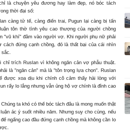
hỉ là chuyện yêu đương hay làm đẹp, nó bóc tách
rong thời đại số:
n càng tử tế, càng điển trai, Pugun lại càng bị tấn
 luận tôn thờ tình yêu cao thượng của người chồng
m "vũ khí" đâm vào người vợ. Khi người phụ nữ phải
 cách đứng cạnh chồng, đó là thất bại của cái nhìn
 sắc.
i chỉ trích Ruslan vì không ngăn cản vợ phẫu thuật.
hải là "ngăn cản" mà là "tôn trọng lựa chọn". Ruslan
hể được xoa dịu khi chính cô cảm thấy hài lòng với
n rẩy lo lắng nhưng vẫn ủng hộ vợ chính là đỉnh cao
Chúng ta khó có thể bóc tách đâu là mong muốn thật
 luận ác ý suốt nhiều năm. Nhưng suy cho cùng, nếu
in để ngẩng cao đầu đứng cạnh chồng mà không cần lo
ược.