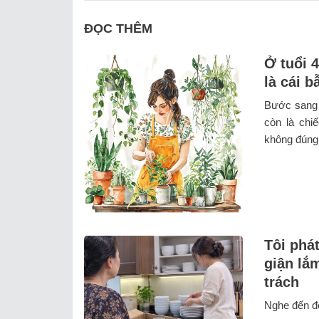
ĐỌC THÊM
Ở tuổi 
là cái 
Bước sang 
còn là chiế
không đúng 
Tôi phát
giận lắ
trách
Nghe đến đó