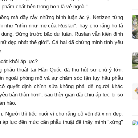
ì phẩm chất bên trong hơn là vẻ ngoài".
hồng mà đầy rẫy những bình luận ác ý. Netizen từng
ị như "nhìn như mẹ của Ruslan", hay cho rằng họ là
i dung. Đứng trước bão dư luận, Ruslan vẫn kiên định
 nữ đẹp nhất thế giới". Cả hai đã chứng minh tình yêu
5.
oát khỏi áp lực?
 phẫu thuật tại Hàn Quốc đã thu hút sự chú ý lớn.
bên ngoài phòng mổ và sự chăm sóc tận tụy hậu phẫu
 cô quyết định chỉnh sửa không phải để người khác
u bản thân hơn", sau thời gian dài chịu áp lực bị so
àn hảo.
 Người thì tiếc nuối vì cho rằng cô vốn đã xinh đẹp,
ịu áp lực đến mức cần phẫu thuật để thấy mình "xứng"