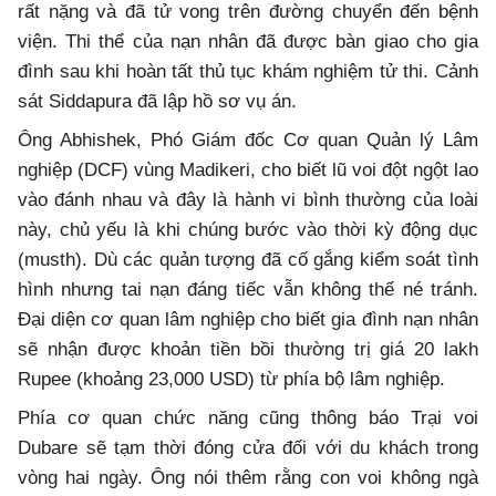
rất nặng và đã tử vong trên đường chuyển đến bệnh
viện. Thi thể của nạn nhân đã được bàn giao cho gia
đình sau khi hoàn tất thủ tục khám nghiệm tử thi. Cảnh
sát Siddapura đã lập hồ sơ vụ án.
Ông Abhishek, Phó Giám đốc Cơ quan Quản lý Lâm
nghiệp (DCF) vùng Madikeri, cho biết lũ voi đột ngột lao
vào đánh nhau và đây là hành vi bình thường của loài
này, chủ yếu là khi chúng bước vào thời kỳ động dục
(musth). Dù các quản tượng đã cố gắng kiểm soát tình
hình nhưng tai nạn đáng tiếc vẫn không thể né tránh.
Đại diện cơ quan lâm nghiệp cho biết gia đình nạn nhân
sẽ nhận được khoản tiền bồi thường trị giá 20 lakh
Rupee (khoảng 23,000 USD) từ phía bộ lâm nghiệp.
Phía cơ quan chức năng cũng thông báo Trại voi
Dubare sẽ tạm thời đóng cửa đối với du khách trong
vòng hai ngày. Ông nói thêm rằng con voi không ngà