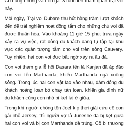
Cô cùng chồng và con gái 3 tuổi đến tham quan trại voi
này.
Mỗi ngày, Trại voi Dubare thu hút hàng trăm lượt khách
đến để trải nghiệm hoạt động tắm cho những chú voi đã
được thuần hóa. Vào khoảng 11 giờ 15 phút trưa ngày
xảy ra vụ việc, rất đông du khách đang tụ tập tại khu
vực các quản tượng tắm cho voi trên sông Cauvery.
Tuy nhiên, hai con voi đực bất ngờ xảy ra ẩu đả.
Con voi tham gia lễ hội Dasara tên là Kanjan đã áp đảo
con voi tên Marthanda, khiến Marthanda ngã xuống
sông. Trong lúc hai con vật lao vào nhau, đám đông du
khách hoảng loạn bỏ chạy tán loạn, khiến gia đình nữ
du khách cùng con nhỏ bị kẹt lại ở giữa.
Trong khi người chồng tên Joel kịp thời giải cứu cô con
gái nhỏ Jersey, thì người vợ là Juneshe đã bị kẹt giữa
hai con voi và bị con Marthanda đè trúng. Cô bị thương