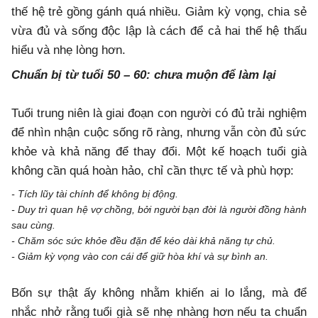
thế hệ trẻ gồng gánh quá nhiều. Giảm kỳ vọng, chia sẻ
vừa đủ và sống độc lập là cách để cả hai thế hệ thấu
hiểu và nhẹ lòng hơn.
Chuẩn bị từ tuổi 50 – 60: chưa muộn để làm lại
Tuổi trung niên là giai đoạn con người có đủ trải nghiệm
để nhìn nhận cuộc sống rõ ràng, nhưng vẫn còn đủ sức
khỏe và khả năng để thay đổi. Một kế hoạch tuổi già
không cần quá hoàn hảo, chỉ cần thực tế và phù hợp:
- Tích lũy tài chính để không bị động.
- Duy trì quan hệ vợ chồng, bởi người bạn đời là người đồng hành
sau cùng.
- Chăm sóc sức khỏe đều đặn để kéo dài khả năng tự chủ.
- Giảm kỳ vọng vào con cái để giữ hòa khí và sự bình an.
Bốn sự thật ấy không nhằm khiến ai lo lắng, mà để
nhắc nhở rằng tuổi già sẽ nhẹ nhàng hơn nếu ta chuẩn