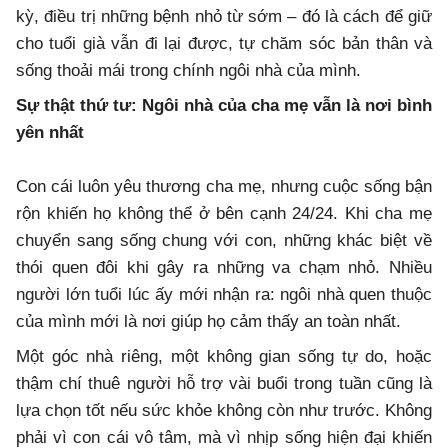
kỳ, điều trị những bệnh nhỏ từ sớm – đó là cách để giữ
cho tuổi già vẫn đi lại được, tự chăm sóc bản thân và
sống thoải mái trong chính ngôi nhà của mình.
Sự thật thứ tư: Ngôi nhà của cha mẹ vẫn là nơi bình
yên nhất
Con cái luôn yêu thương cha mẹ, nhưng cuộc sống bận
rộn khiến họ không thể ở bên cạnh 24/24. Khi cha mẹ
chuyển sang sống chung với con, những khác biệt về
thói quen đôi khi gây ra những va chạm nhỏ. Nhiều
người lớn tuổi lúc ấy mới nhận ra: ngôi nhà quen thuộc
của mình mới là nơi giúp họ cảm thấy an toàn nhất.
Một góc nhà riêng, một không gian sống tự do, hoặc
thậm chí thuê người hỗ trợ vài buổi trong tuần cũng là
lựa chọn tốt nếu sức khỏe không còn như trước. Không
phải vì con cái vô tâm, mà vì nhịp sống hiện đại khiến