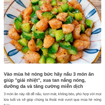
Vào mùa hè nóng bức hãy nấu 3 món ăn
giúp "giải nhiệt", xua tan nắng nóng,
dưỡng da và tăng cường miễn dịch
3 món ăn này rất dễ nấu, tươi mát, không béo, phù hợp với mọi
lứa tuổi và sẽ giúp chúng ta thoải mái vượt qua mùa hè nóng