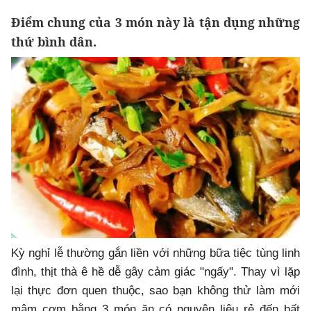
Điểm chung của 3 món này là tận dụng những
thứ bình dân.
Kỳ nghỉ lễ thường gắn liền với những bữa tiệc tùng linh
đình, thịt thà ê hề dễ gây cảm giác "ngấy". Thay vì lặp
lại thực đơn quen thuộc, sao bạn không thử làm mới
mâm cơm bằng 3 món ăn có nguyên liệu rẻ đến bất