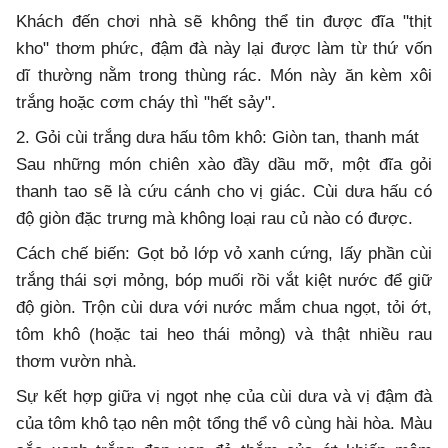
Khách đến chơi nhà sẽ không thể tin được đĩa "thịt
kho" thơm phức, đậm đà này lại được làm từ thứ vốn
dĩ thường nằm trong thùng rác. Món này ăn kèm xôi
trắng hoặc cơm cháy thì "hết sảy".
2. Gỏi cùi trắng dưa hấu tôm khô: Giòn tan, thanh mát
Sau những món chiên xào đầy dầu mỡ, một đĩa gỏi
thanh tao sẽ là cứu cánh cho vị giác. Cùi dưa hấu có
độ giòn đặc trưng mà không loại rau củ nào có được.
Cách chế biến: Gọt bỏ lớp vỏ xanh cứng, lấy phần cùi
trắng thái sợi mỏng, bóp muối rồi vắt kiệt nước để giữ
độ giòn. Trộn cùi dưa với nước mắm chua ngọt, tỏi ớt,
tôm khô (hoặc tai heo thái mỏng) và thật nhiều rau
thơm vườn nhà.
Sự kết hợp giữa vị ngọt nhẹ của cùi dưa và vị đậm đà
của tôm khô tạo nên một tổng thể vô cùng hài hòa. Màu