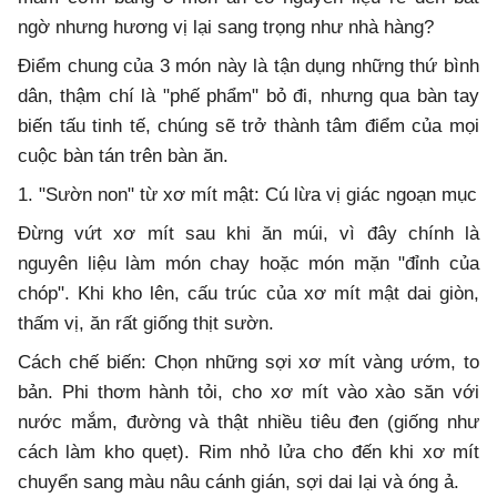
ngờ nhưng hương vị lại sang trọng như nhà hàng?
Điểm chung của 3 món này là tận dụng những thứ bình
dân, thậm chí là "phế phẩm" bỏ đi, nhưng qua bàn tay
biến tấu tinh tế, chúng sẽ trở thành tâm điểm của mọi
cuộc bàn tán trên bàn ăn.
1. "Sườn non" từ xơ mít mật: Cú lừa vị giác ngoạn mục
Đừng vứt xơ mít sau khi ăn múi, vì đây chính là
nguyên liệu làm món chay hoặc món mặn "đỉnh của
chóp". Khi kho lên, cấu trúc của xơ mít mật dai giòn,
thấm vị, ăn rất giống thịt sườn.
Cách chế biến: Chọn những sợi xơ mít vàng ướm, to
bản. Phi thơm hành tỏi, cho xơ mít vào xào săn với
nước mắm, đường và thật nhiều tiêu đen (giống như
cách làm kho quẹt). Rim nhỏ lửa cho đến khi xơ mít
chuyển sang màu nâu cánh gián, sợi dai lại và óng ả.