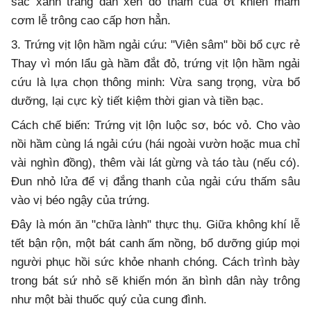
sắc xanh trắng đan xen đỏ thắm của ớt khiến mâm
cơm lễ trông cao cấp hơn hẳn.
3. Trứng vịt lộn hầm ngải cứu: "Viên sâm" bồi bổ cực rẻ
Thay vì món lẩu gà hầm đắt đỏ, trứng vịt lộn hầm ngải
cứu là lựa chọn thông minh: Vừa sang trọng, vừa bổ
dưỡng, lại cực kỳ tiết kiệm thời gian và tiền bạc.
Cách chế biến: Trứng vịt lộn luộc sơ, bóc vỏ. Cho vào
nồi hầm cùng lá ngải cứu (hái ngoài vườn hoặc mua chỉ
vài nghìn đồng), thêm vài lát gừng và táo tàu (nếu có).
Đun nhỏ lửa để vị đắng thanh của ngải cứu thấm sâu
vào vị béo ngậy của trứng.
Đây là món ăn "chữa lành" thực thụ. Giữa không khí lễ
tết bận rộn, một bát canh ấm nồng, bổ dưỡng giúp mọi
người phục hồi sức khỏe nhanh chóng. Cách trình bày
trong bát sứ nhỏ sẽ khiến món ăn bình dân này trông
như một bài thuốc quý của cung đình.