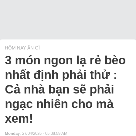
HÔM NAY ĂN GÌ
3 món ngon lạ rẻ bèo
nhất định phải thử :
Cả nhà bạn sẽ phải
ngạc nhiên cho mà
xem!
Monday
, 27/04/2026 - 05:38:59 AM